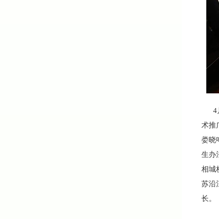
4月
术推
娄晓
生办
相城
苏沿
长。