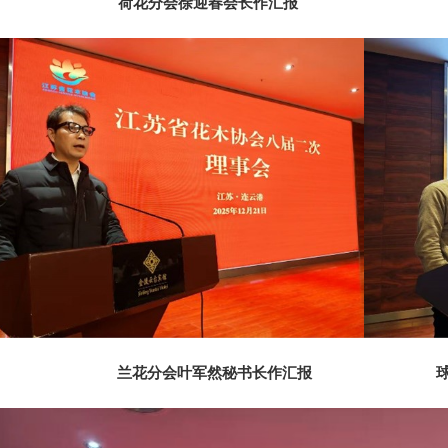
荷花分会徐迎春会长作汇
兰花分会叶军然秘书长作汇报 球宿根