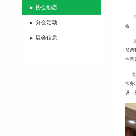
协会动态
20
分会活动
会。
展会信息
20
员调
性意
协会
常务
设，