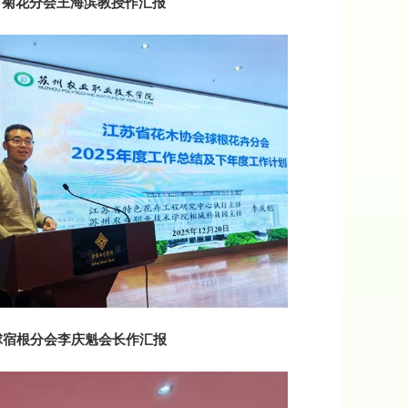
报
菊花分会王海滨教授作汇报
分会李庆魁会长作汇报